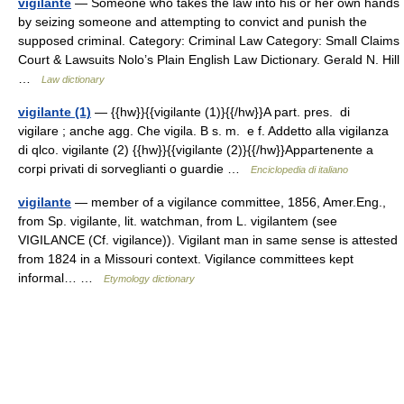
vigilante
— Someone who takes the law into his or her own hands
by seizing someone and attempting to convict and punish the
supposed criminal. Category: Criminal Law Category: Small Claims
Court & Lawsuits Nolo’s Plain English Law Dictionary. Gerald N. Hill
…
Law dictionary
vigilante (1)
— {{hw}}{{vigilante (1)}{{/hw}}A part. pres. di
vigilare ; anche agg. Che vigila. B s. m. e f. Addetto alla vigilanza
di qlco. vigilante (2) {{hw}}{{vigilante (2)}{{/hw}}Appartenente a
corpi privati di sorveglianti o guardie …
Enciclopedia di italiano
vigilante
— member of a vigilance committee, 1856, Amer.Eng.,
from Sp. vigilante, lit. watchman, from L. vigilantem (see
VIGILANCE (Cf. vigilance)). Vigilant man in same sense is attested
from 1824 in a Missouri context. Vigilance committees kept
informal… …
Etymology dictionary