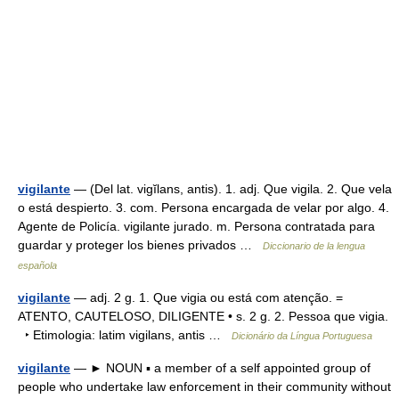
vigilante
— (Del lat. vigĭlans, antis). 1. adj. Que vigila. 2. Que vela
o está despierto. 3. com. Persona encargada de velar por algo. 4.
Agente de Policía. vigilante jurado. m. Persona contratada para
guardar y proteger los bienes privados …
Diccionario de la lengua
española
vigilante
— adj. 2 g. 1. Que vigia ou está com atenção. =
ATENTO, CAUTELOSO, DILIGENTE • s. 2 g. 2. Pessoa que vigia.
‣ Etimologia: latim vigilans, antis …
Dicionário da Língua Portuguesa
vigilante
— ► NOUN ▪ a member of a self appointed group of
people who undertake law enforcement in their community without