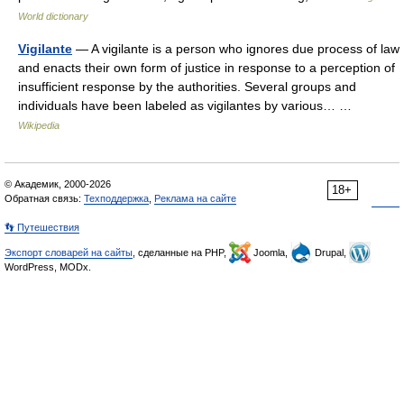
World dictionary
Vigilante
— A vigilante is a person who ignores due process of law
and enacts their own form of justice in response to a perception of
insufficient response by the authorities. Several groups and
individuals have been labeled as vigilantes by various… …
Wikipedia
© Академик, 2000-2026
18+
Обратная связь:
Техподдержка
,
Реклама на сайте
👣 Путешествия
Экспорт словарей на сайты
, сделанные на PHP,
Joomla,
Drupal,
WordPress, MODx.