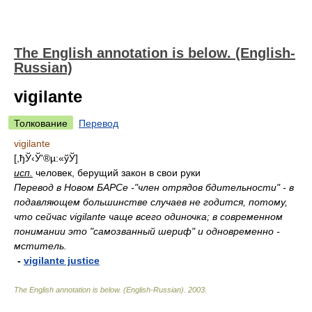
The English annotation is below. (English-
Russian)
vigilante
Толкование
Перевод
vigilante
[,ђЎ‹Ў'®µ:­«ўЎ]
исп.
человек, берущий закон в свои руки
Перевод в Новом БАРСе -"член отрядов бдительности" - в
подавляющем большинстве случаев не годится, потому,
что сейчас vigilante чаще всего одиночка; в современном
понимании это "самозванный шериф" и одновременно -
мститель.
-
vigilante justice
The English annotation is below. (English-Russian)
.
2003
.